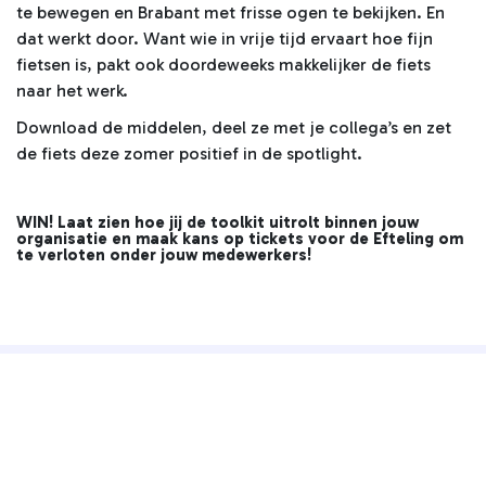
te bewegen en Brabant met frisse ogen te bekijken. En
dat werkt door. Want wie in vrije tijd ervaart hoe fijn
fietsen is, pakt ook doordeweeks makkelijker de fiets
naar het werk.
Download de middelen, deel ze met je collega’s en zet
de fiets deze zomer positief in de spotlight.
WIN! Laat zien hoe jij de toolkit uitrolt binnen jouw
organisatie en maak kans op tickets voor de Efteling om
te verloten onder jouw medewerkers!
Hoe? Vul onderstaand formulier
download
in en
direct de