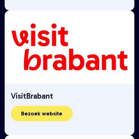
VisitBrabant
Bezoek website