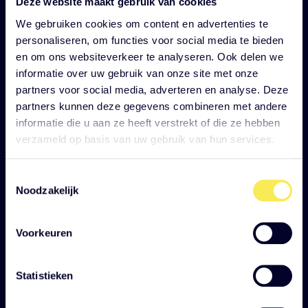
Deze website maakt gebruik van cookies
We gebruiken cookies om content en advertenties te
personaliseren, om functies voor social media te bieden
en om ons websiteverkeer te analyseren. Ook delen we
informatie over uw gebruik van onze site met onze
partners voor social media, adverteren en analyse. Deze
partners kunnen deze gegevens combineren met andere
informatie die u aan ze heeft verstrekt of die ze hebben
verzameld op basis van uw gebruik van hun services.
Onderdeel van slim
Toestemmingsselectie
mobiliteitsbeleid
Noodzakelijk
Samenrijden staat zelden op zichzelf. Het werkt het
Voorkeuren
beste in combinatie met andere maatregelen, zoals
fietsen, hybride werken of slim parkeren. De
mobiliteitsscan laat zien welke mix past bij jouw
Statistieken
organisatie en waar de grootste impact te behalen is.